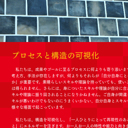
プロセスと構造の可視化
私たちは、成果やゴールに至るプロセスに何よりも寄り添いま
考え方、手法が存在しますが、何よりもそれらが「自分自身にと
か」が重要です。素晴らしいスキルや理論を持っていても、使い
は得られません。さらには、身についたスキルや理論が自分に合
キルや理論に振り回されることになりかねません。ご自身が間違
キルが悪いわけでもないのにうまくいかない、自分自身とスキル
様々な場面で起こっています。
私たちは、構造を可視化し、「一人ひとりにとって再現性のあ
と」にエネルギーを注ぎます。お一人お一人の特性や能力と向き