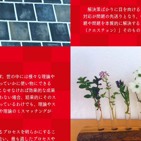
解決策ばかりに目を向ける
対応が問題の先送りとなり、
題や問題を本質的に解決する
（クエスチョン）」そのもの
す。世の中には様々な理論や
っていかに使い物にできる
こなせなければ効果的な成果
わない場合、結果的にそのス
っているわけでも、理論やス
や理論のミスマッチングが
るプロセスを明らかにするこ
合い、最も適したプロセスや