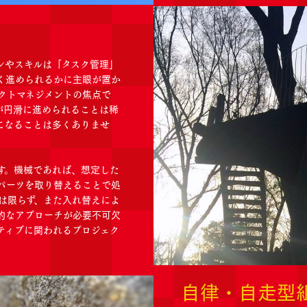
ンやスキルは「タスク管理」
く進められるかに主眼が置か
クトマネジメントの焦点で
が円滑に進められることは稀
になることは多くありませ
す。機械であれば、想定した
パーツを取り替えることで処
は限らず、また入れ替えによ
的なアプローチが必要不可欠
ティブに関われるプロジェク
自律・自走型