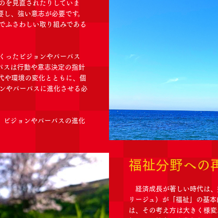
のを見直されたりしていま
要し、強い意志が必要です。
でふさわしい取り組みである
くったビジョンやパーパス
パスは行動や意志決定の指針
代や環境の変化とともに、個
ンやパーパスに進化させる必
、ビジョンやパーパスの進化
福祉分野への
経済成長が著しい時代は、
リージュ）が「福祉」の基本
は、その考え方は大きく様変