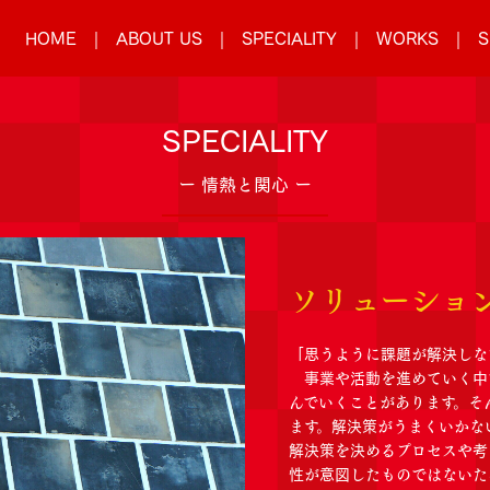
HOME
ABOUT US
SPECIALITY
WORKS
S
SPECIALITY
ー 情熱と関心 ー
ソリューショ
「思うように課題が解決しな
事業や活動を進めていく中
んでいくことがあります。そ
ます。解決策がうまくいかな
解決策を決めるプロセスや考
性が意図したものではないた