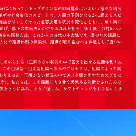
時代にあって、トップダウン型の組織構造はいよいよ様々な場面
革新や社会変化のスピードは、人間の予測をはるかに超えるスピ
議論を尽くして行った意志決定も状況の変化とともに、瞬く間に
遂げ、修正の意志決定が更なる混乱を招き、後手後手の対応へと
決定の瞬発力は、これからの時代の生命線です。目の前の課題に
人材や組織体制の構築が、組織が取り組むべき課題として近づい
に求められる「正解のない状況の中で答えを出せる組織体制や人
。この自律型・自走型組織へ歩みやプロセスは、組織によって異
ありません。正解がない状況の中で答えを導き出すためのプロセ
です。私たちは、この課題に向き合う勇気ある決断をされたみな
旅をともに歩み、ともに愉しみ、シフトチェンジをお手伝いしま