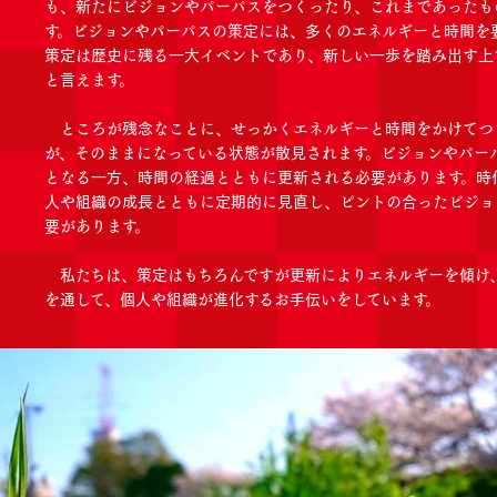
も、新たにビジョンやパーパスをつくったり、これまであったも
す。ビジョンやパーパスの策定には、多くのエネルギーと時間を
策定は歴史に残る一大イベントであり、新しい一歩を踏み出す上
と言えます。
ところが残念なことに、せっかくエネルギーと時間をかけてつ
が、そのままになっている状態が散見されます。ビジョンやパー
となる一方、時間の経過とともに更新される必要があります。時
人や組織の成長とともに定期的に見直し、ピントの合ったビジョ
要があります。
私たちは、策定はもちろんですが更新によりエネルギーを傾け
を通して、個人や組織が進化するお手伝いをしています。