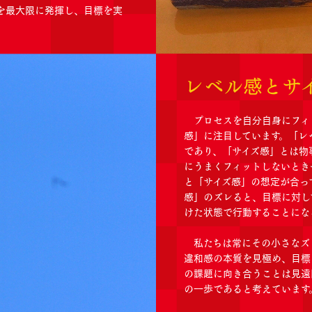
を最大限に発揮し、目標を実
。
レベル感とサ
プロセスを自分自身にフィ
感」に注目しています。「レ
であり、「サイズ感」とは物
にうまくフィットしないとき
と「サイズ感」の想定が合っ
感」のズレると、目標に対し
けた状態で行動することにな
私たちは常にその小さなズ
違和感の本質を見極め、目標
の課題に向き合うことは見遠
の一歩であると考えています