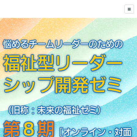
悩めるチームリーダーのための
福祉型リーダー
シップ開発ゼミ
（旧称：未来の福祉ゼミ）
第
８
期
［オンライン・対面