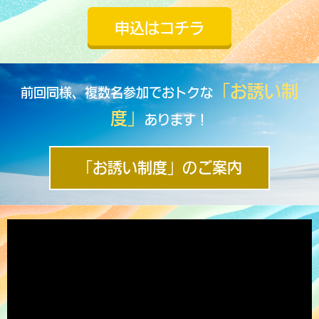
申込はコチラ
「お誘い制
前回同様、複数名参加でおトクな
度」
あります！
「お誘い制度」のご案内