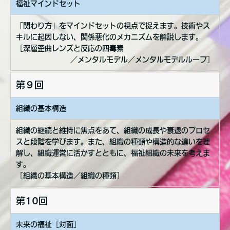
福祉マインドセット
「関わり方」をマインドセットの視点で捉えます。技術やス
キルに起因しない、関係悪化のメカニズムを解説します。
［深層歪曲レンズと反応の四毒素
／メンタルモデル／メンタルモデルループ］
第９回
組織の基本構造
組織の継続と維持に焦点をあて、組織の成長や衰退のプロセ
スと段階を学びます。また、組織の種類や構造的な違いを理
解し、組織運営に活かすとともに、福祉組織の未来を考えま
す。
［組織の基本構造／組織の種類］
第10回
未来の福祉［対面］