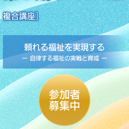
複合講座］
頼れる福祉を実現する
ー 自律する福祉の実戦と育成 ー
参加者
募集中